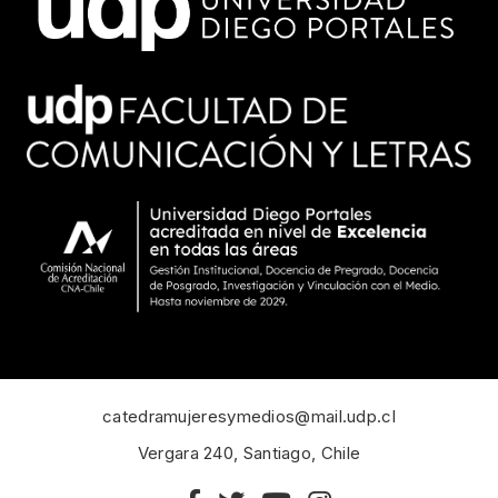
catedramujeresymedios@mail.udp.cl
Vergara 240, Santiago, Chile